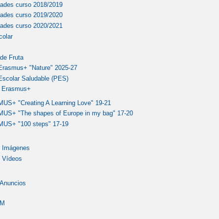
dades curso 2018/2019
dades curso 2019/2020
dades curso 2020/2021
colar
de Fruta
Erasmus+ "Nature" 2025-27
Escolar Saludable (PES)
s Erasmus+
S+ "Creating A Learning Love" 19-21
S+ "The shapes of Europe in my bag" 17-20
US+ "100 steps" 17-19
e Imágenes
e Vídeos
 Anuncios
LM