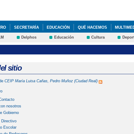
Pasar al
contenido
principal
TRO
SECRETARÍA
EDUCACIÓN
QUÉ HACEMOS
MULTIME
LM
Delphos
Educación
Cultura
Depor
l sitio
 de
CEIP María Luisa Cañas, Pedro Muñoz (Ciudad Real)
ro
Contacto
con nosotros
e Gobierno
 Directivo
o Escolar
ro de Profesores