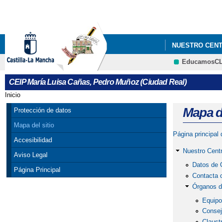
NUESTRO CEN
EducamosC
CEIP María Luisa Cañas, Pedro Muñoz (Ciudad Real)
Inicio
Se encuentra usted aquí
Mapa de
Protección de datos
Mapa del sitio
Página principal
Accesibilidad
Nuestro Cent
Aviso Legal
Datos de 
Página Principal
Contacta 
Órganos d
Equipo
Consej
Claust