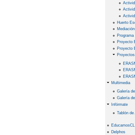
Activi
Activi
Activi
Huerto Es
Mediación
Programa 
Proyecto 
Proyecto 
Proyecto
ERASMU
ERASMU
ERASM
Multimedia
Galería d
Galería d
Infórmate
Tablón de
EducamosC
Delphos