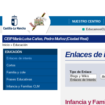
Pa
co
pri
NUESTRO CENTRO
EducamosC
INFÓRMATE
CRFP
CEIP María Luisa Cañas, Pedro Muñoz (Ciudad Real)
Inicio
»
Educación
Se encuentra usted aquí
EDUCACIÓN
Enlaces de 
Enlaces de interés
Cortos
Tipo de Enlace
Familia y cole
Frases Educativas
Infancia y Familias CLM
Infancia y Fam