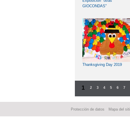
Exposición "otras
GIOCONDAS"
Thanksgiving Day 2019
1
2
3
4
5
6
7
Protección de datos
Mapa del sit