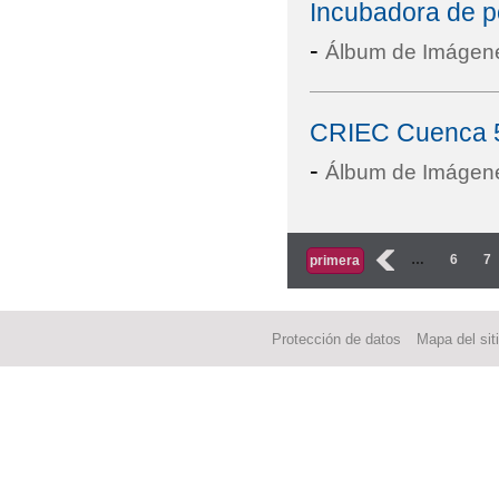
Incubadora de po
-
Álbum de Imágen
CRIEC Cuenca 5
-
Álbum de Imágen
Páginas
‹
…
6
7
primera
Protección de datos
Mapa del sit