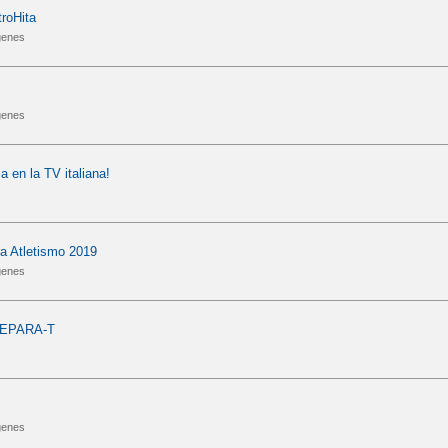
roHita
genes
genes
a en la TV italiana!
a Atletismo 2019
genes
REPARA-T
genes