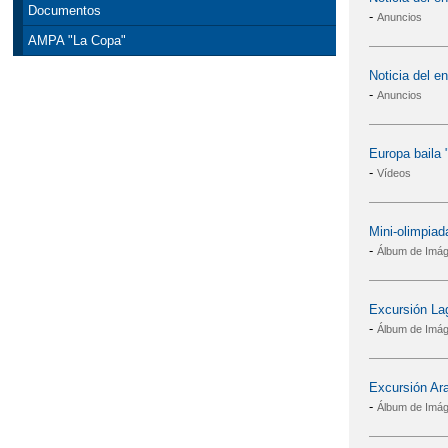
Documentos
-
Anuncios
AMPA "La Copa"
Noticia del en
-
Anuncios
Europa baila
-
Vídeos
Mini-olimpiad
-
Álbum de Imá
Excursión La
-
Álbum de Imá
Excursión Ar
-
Álbum de Imá