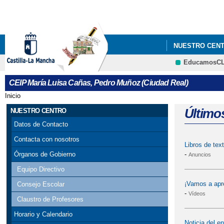
NUESTRO CEN
EducamosC
CEIP María Luisa Cañas, Pedro Muñoz (Ciudad Real)
Inicio
Se encuentra usted aquí
Último
NUESTRO CENTRO
Datos de Contacto
Contacta con nosotros
Libros de tex
-
Órganos de Gobierno
Anuncios
Equipo Directivo
¡Vamos a apren
Consejo Escolar
-
Vídeos
Claustro de Profesores
Horario y Calendario
Noticia del 