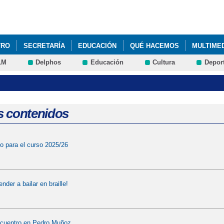
Pasar al
contenido
principal
TRO
SECRETARÍA
EDUCACIÓN
QUÉ HACEMOS
MULTIME
LM
Delphos
Educación
Cultura
Depor
s contenidos
to para el curso 2025/26
der a bailar en braille!
encuentro en Pedro Muñoz