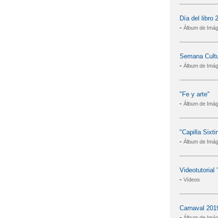
Día del libro 
-
Álbum de Imá
Semana Cultu
-
Álbum de Imá
"Fe y arte"
-
Álbum de Imá
"Capilla Sixti
-
Álbum de Imá
Videotutorial
-
Vídeos
Carnaval 201
-
Álbum de Imá