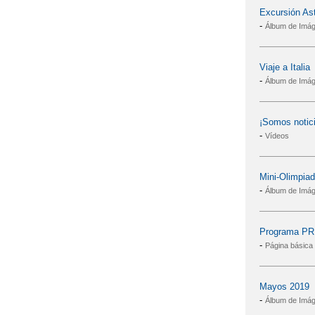
Excursión Ast
-
Álbum de Imá
Viaje a Italia
-
Álbum de Imá
¡Somos notici
-
Vídeos
Mini-Olimpiad
-
Álbum de Imá
Programa P
-
Página básica
Mayos 2019
-
Álbum de Imá