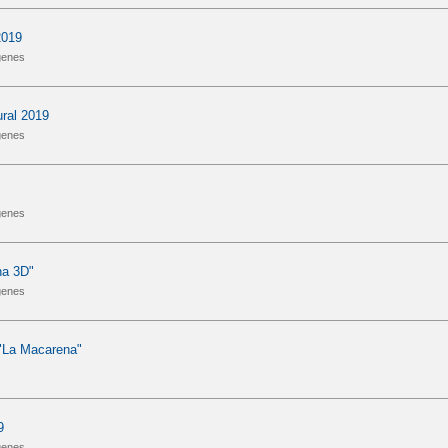
2019
genes
ral 2019
genes
genes
na 3D"
genes
 "La Macarena"
9
genes