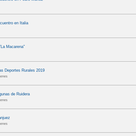
cuentro en Italia
 "La Macarena"
as Deportes Rurales 2019
genes
gunas de Ruidera
genes
anjuez
genes