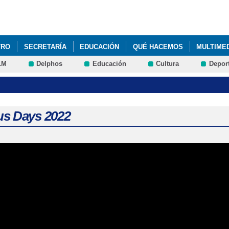
Pasar al
contenido
principal
TRO
SECRETARÍA
EDUCACIÓN
QUÉ HACEMOS
MULTIME
LM
Delphos
Educación
Cultura
Depor
s Days 2022