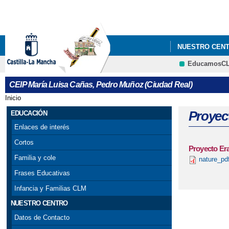
NUESTRO CEN
EducamosC
CEIP María Luisa Cañas, Pedro Muñoz (Ciudad Real)
Inicio
Se encuentra usted aquí
Proyec
EDUCACIÓN
Enlaces de interés
Cortos
Proyecto Er
Familia y cole
nature_pdf
Frases Educativas
Infancia y Familias CLM
NUESTRO CENTRO
Datos de Contacto