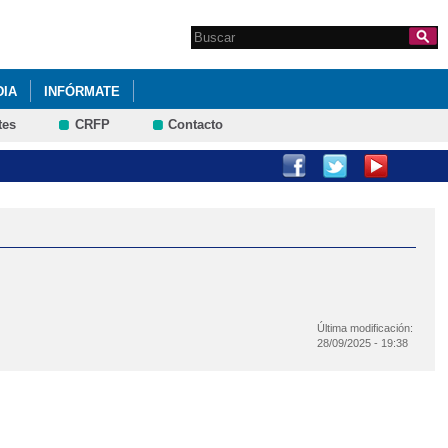
Search this site
Formulario de
búsqueda
DIA
INFÓRMATE
tes
CRFP
Contacto
Última modificación:
28/09/2025 - 19:38