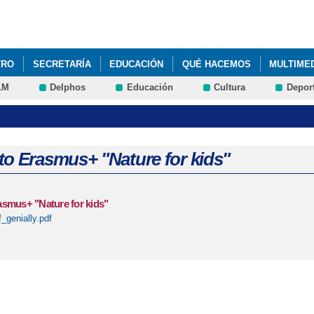
Pasar al
contenido
principal
TRO
SECRETARÍA
EDUCACIÓN
QUÉ HACEMOS
MULTIME
LM
Delphos
Educación
Cultura
Depor
to Erasmus+ "Nature for kids"
asmus+ "Nature for kids"
_genially.pdf