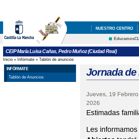
Pa
co
pri
NUESTRO CENTRO
EducamosC
INFÓRMATE
CRFP
CEIP María Luisa Cañas, Pedro Muñoz (Ciudad Real)
Inicio
»
Infórmate
»
Tablón de anuncios
Se encuentra usted aquí
INFÓRMATE
Jornada de 
Tablón de Anuncios
Jueves, 19 Febrero
2026
Estimadas famili
Les informamos 