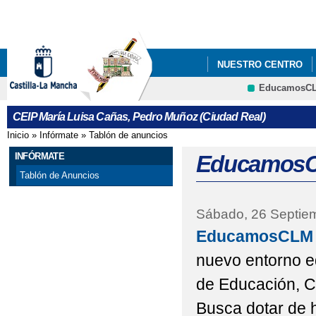
Pa
co
pri
NUESTRO CENTRO
EducamosC
INFÓRMATE
CRFP
CEIP María Luisa Cañas, Pedro Muñoz (Ciudad Real)
Inicio
»
Infórmate
»
Tablón de anuncios
Se encuentra usted aquí
INFÓRMATE
Educamos
Tablón de Anuncios
Sábado, 26 Septie
EducamosCLM
nuevo entorno e
de Educación, Cu
Busca dotar de 